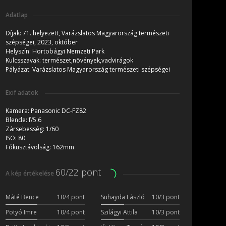
Adatlap
Díjak:
71. helyezett, Varázslatos Magyarország természeti
szépségei, 2023, október
Helyszín:
Hortobágyi Nemzeti Park
Kulcsszavak:
természet,növények,vadvirágok
Pályázat:
Varázslatos Magyarország természeti szépségei
Exif adatok
Kamera:
Panasonic DC-FZ82
Blende:
f/5.6
Zársebesség:
1/60
ISO:
80
Fókusztávolság:
162mm
60/22 pont
A kép értékelése
Máté Bence
10/4 pont
Suhayda László
10/3 pont
Potyó Imre
10/4 pont
Szilágyi Attila
10/3 pont