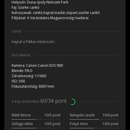
Helyszín:
Duna–Ipoly Nemzeti Park
Faj:
Szürke cankó
Kulcsszavak:
cankó,hajnal,madár,vízpart,szürke cankó
Pályázat:
A Varázslatos Magyarország madarai
Leírás
Hajnal a Pátkai-víztározón.
Exif adatok
Kamera:
Canon Canon EOS 90D
Blende:
f/8.0
Zársebesség:
1/1600
ISO:
500
Fókusztávolság:
600/1mm
60/34 pont
A kép értékelése
Máté Bence
10/5 pont
Suhayda László
10/6 pont
Szilágyi Attila
10/5 pont
Potyó Imre
10/5 pont