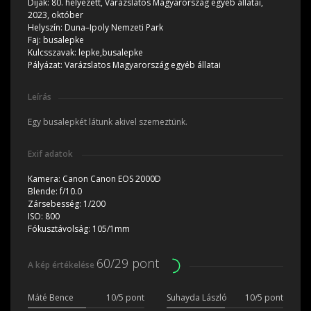
Díjak:
80. helyezett, Varázslatos Magyarország egyéb állatai,
2023, október
Helyszín:
Duna–Ipoly Nemzeti Park
Faj:
busalepke
Kulcsszavak:
lepke,busalepke
Pályázat:
Varázslatos Magyarország egyéb állatai
Leírás
Egy busalepkét látunk akivel szemeztünk.
Exif adatok
Kamera:
Canon Canon EOS 2000D
Blende:
f/10.0
Zársebesség:
1/200
ISO:
800
Fókusztávolság:
105/1mm
60/29 pont
A kép értékelése
Máté Bence
10/5 pont
Suhayda László
10/5 pont