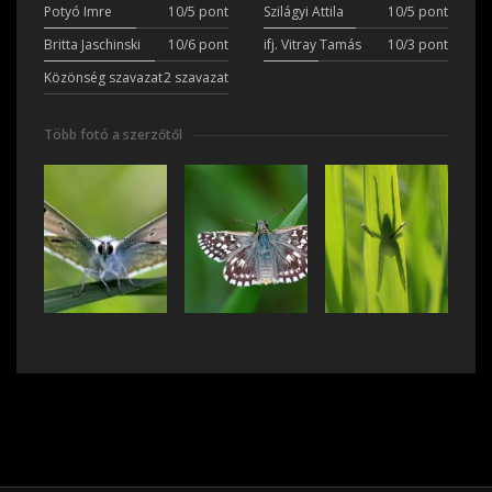
Potyó Imre
10/5 pont
Szilágyi Attila
10/5 pont
Britta Jaschinski
10/6 pont
ifj. Vitray Tamás
10/3 pont
Közönség szavazat
2 szavazat
Több fotó a szerzőtől