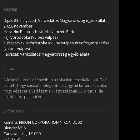
Adatlap
Díjak:
23. helyezett, Varázslatos Magyarország egyéb állatai,
2023, november
Helyszín:
Balaton-felvidéki Nemzeti Park
Faj:
Vörös róka (Vulpes vulpes)
Kulcsszavak:
#vörösróka #vulpesvulpes #redfox,vörös róka
(vulpes vulpes)
Pályázat:
Varázslatos Magyarország egyéb állatai
Leírás
A felkelő nap első fényeiben a róka üvöltése hallatszik. Talán
sietteti, hogy süssön melegebben, vagy túl korainak találja,
hogy véget ér a vadászat a világosságban.......ki tudja, de
csodálatos pillanat volt!
Exif adatok
Kamera:
NIKON CORPORATION NIKON D500
Blende:
f/5.6
Zársebesség:
1/1000
ISO:
1250