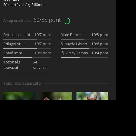
Fókusztávolság:
360mm
60/35 pont
A kép értékelése
Britta Jaschinski
10/7 pont
Máté Bence
10/5 pont
Szilágyi Attila
10/7 pont
Suhayda László
10/6 pont
Potyó Imre
10/6 pont
ifj. Vitray Tamás
10/4 pont
Közönség
54
szavazat
szavazat
Több fotó a szerzőtől