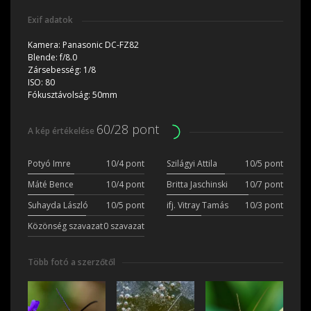
Exif adatok
Kamera:
Panasonic DC-FZ82
Blende:
f/8.0
Zársebesség:
1/8
ISO:
80
Fókusztávolság:
50mm
60/28 pont
A kép értékelése
Potyó Imre
10/4 pont
Szilágyi Attila
10/5 pont
Máté Bence
10/4 pont
Britta Jaschinski
10/7 pont
Suhayda László
10/5 pont
ifj. Vitray Tamás
10/3 pont
Közönség szavazat
0 szavazat
Több fotó a szerzőtől