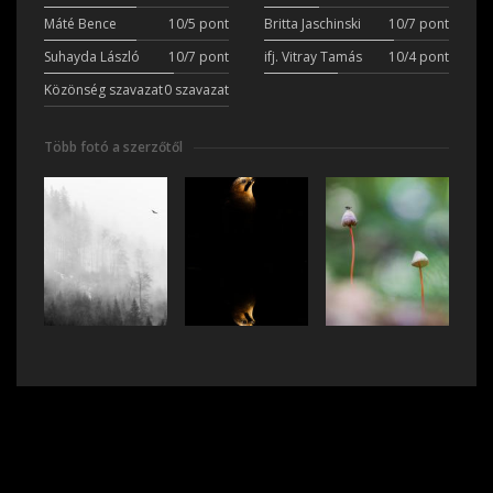
Máté Bence
10/5 pont
Britta Jaschinski
10/7 pont
Suhayda László
10/7 pont
ifj. Vitray Tamás
10/4 pont
Közönség szavazat
0 szavazat
Több fotó a szerzőtől