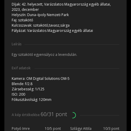
Díjak:
42. helyezett, Varázslatos Magyarország egyéb állatai,
2023, december
Helyszín:
Duna–Ipoly Nemzeti Park
Faj:
szitakötő
Kulcsszavak:
szitakötő,tavasz,sárga
Pályázat:
Varázslatos Magyarország egyéb állatai
Leírás
Egy szitakötő egyensúlyoz a levendulán.
Exif adatok
Kamera:
OM Digital Solutions OM-5
Blende:
f/2.8
Zársebesség:
1/125
ISO:
200
Fókusztávolság:
120mm
60/31 pont
A kép értékelése
Potyó Imre
10/5 pont
Szilágyi Attila
10/3 pont