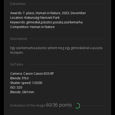
Datasheet
Awards:
7. place, Human in Nature, 2023, December
Location:
Kiskunsági Nemzeti Park
Keywords:
gémeskút,pásztor,puszta,szürkemarha
Competition:
Human in Nature
Description
Egy szürkemarha pásztor pihent meg egy gémeskútnál a puszta
közepén.
Exif data
Camera:
Canon Canon EOS RP
Blende:
f/9.0
Shutter speed:
1/3200
ISO:
320
Blende:
28/1mm
60/36 points
Evaluation of the image