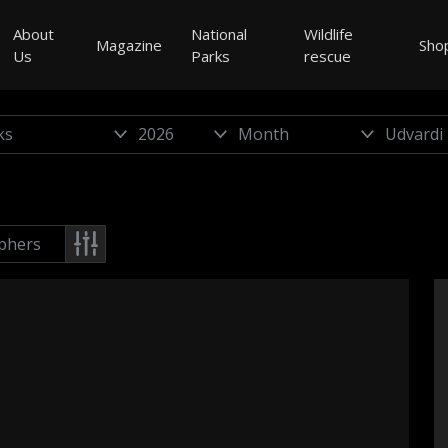
About
National
Wildlife
Magazine
Sho
Us
Parks
rescue
phers