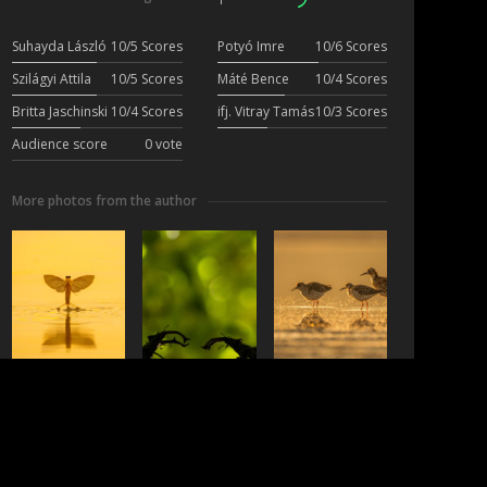
Suhayda László
10/5 Scores
Potyó Imre
10/6 Scores
Szilágyi Attila
10/5 Scores
Máté Bence
10/4 Scores
Britta Jaschinski
10/4 Scores
ifj. Vitray Tamás
10/3 Scores
Audience score
0 vote
More photos from the author