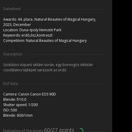
Datasheet
Awards:
44. place, Natural Beauties of Magical Hungary,
2023, December
Location:
Duna–Ipoly Nemzeti Park
Keywords:
erdő,ősz,kontraszt
Competition:
Natural Beauties of Magical Hungary
Description
Szokásos vízparti sétám során, egy borongós délután
csodálatos tájképet varázsolt az erdő.
Exif data
Camera:
Canon Canon EOS 90D
Blende:
f/10.0
Shutter speed:
1/200
ISO:
500
Blende:
600/1mm
60/27 points
Evaluation of the image