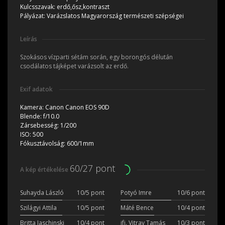
Kulcsszavak:
erdő,ősz,kontraszt
Pályázat:
Varázslatos Magyarország természeti szépségei
Leírás
Szokásos vízparti sétám során, egy borongós délután
csodálatos tájképet varázsolt az erdő.
Exif adatok
Kamera:
Canon Canon EOS 90D
Blende:
f/10.0
Zársebesség:
1/200
ISO:
500
Fókusztávolság:
600/1mm
60/27 pont
A kép értékelése
Suhayda László
10/5 pont
Potyó Imre
10/6 pont
Szilágyi Attila
10/5 pont
Máté Bence
10/4 pont
Britta Jaschinski
10/4 pont
ifj. Vitray Tamás
10/3 pont