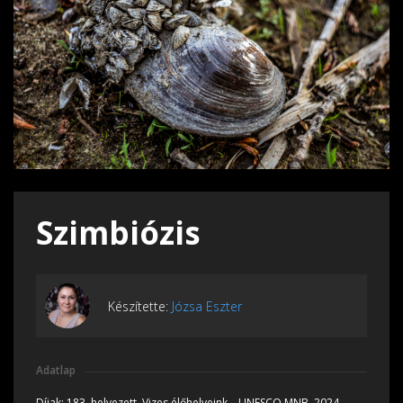
Szimbiózis
Készítette:
Józsa Eszter
Adatlap
Díjak:
183. helyezett, Vizes élőhelyeink – UNESCO MNB, 2024,