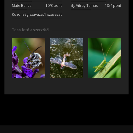
Máté Bence
10/3 pont
ifj. Vitray Tamás
10/4 pont
Közönség szavazat
1 szavazat
Több fotó a szerzőtől