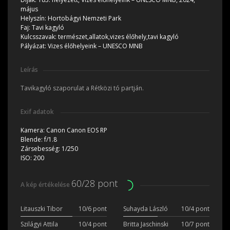
május
Helyszín:
Hortobágyi Nemzeti Park
Faj:
Tavi kagyló
Kulcsszavak:
természet,allatok,vizes élőhely,tavi kagyló
Pályázat:
Vizes élőhelyeink – UNESCO MNB
Leírás
Tavikagyló szaporulat a Rétközi tó partján.
Exif adatok
Kamera:
Canon Canon EOS RP
Blende:
f/1.8
Zársebesség:
1/250
ISO:
200
60/28 pont
A kép értékelése
Litauszki Tibor
10/6 pont
Suhayda László
10/4 pont
Szilágyi Attila
10/4 pont
Britta Jaschinski
10/7 pont