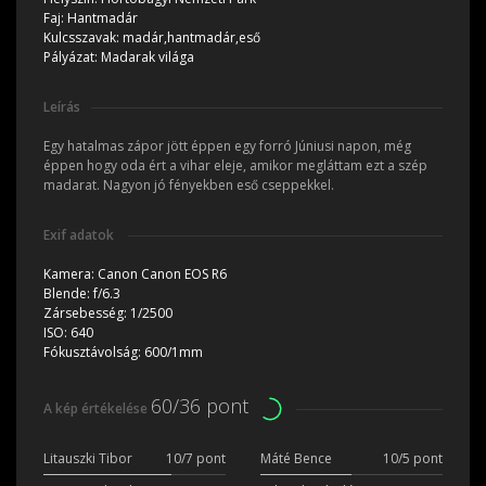
Faj:
Hantmadár
Kulcsszavak:
madár,hantmadár,eső
Pályázat:
Madarak világa
Leírás
Egy hatalmas zápor jött éppen egy forró Júniusi napon, még
éppen hogy oda ért a vihar eleje, amikor megláttam ezt a szép
madarat. Nagyon jó fényekben eső cseppekkel.
Exif adatok
Kamera:
Canon Canon EOS R6
Blende:
f/6.3
Zársebesség:
1/2500
ISO:
640
Fókusztávolság:
600/1mm
60/36 pont
A kép értékelése
Litauszki Tibor
10/7 pont
Máté Bence
10/5 pont