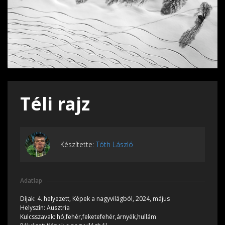
Téli rajz
Készítette:
Tóth László
Adatlap
Díjak:
4. helyezett, Képek a nagyvilágból, 2024, május
Helyszín:
Ausztria
Kulcsszavak:
hó,fehér,feketefehér,árnyék,hullám