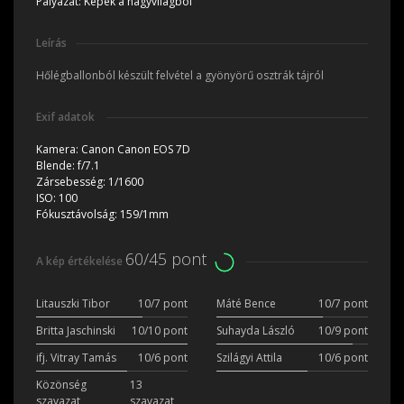
Pályázat:
Képek a nagyvilágból
Leírás
Hőlégballonból készült felvétel a gyönyörű osztrák tájról
Exif adatok
Kamera:
Canon Canon EOS 7D
Blende:
f/7.1
Zársebesség:
1/1600
ISO:
100
Fókusztávolság:
159/1mm
60/45 pont
A kép értékelése
Litauszki Tibor
10/7 pont
Máté Bence
10/7 pont
Britta Jaschinski
10/10 pont
Suhayda László
10/9 pont
ifj. Vitray Tamás
10/6 pont
Szilágyi Attila
10/6 pont
Közönség
13
szavazat
szavazat