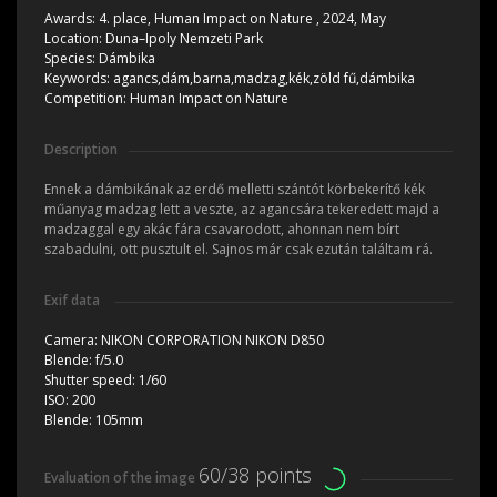
Awards:
4. place, Human Impact on Nature , 2024, May
Location:
Duna–Ipoly Nemzeti Park
Species:
Dámbika
Keywords:
agancs,dám,barna,madzag,kék,zöld fű,dámbika
Competition:
Human Impact on Nature
Description
Ennek a dámbikának az erdő melletti szántót körbekerítő kék
műanyag madzag lett a veszte, az agancsára tekeredett majd a
madzaggal egy akác fára csavarodott, ahonnan nem bírt
szabadulni, ott pusztult el. Sajnos már csak ezután találtam rá.
Exif data
Camera:
NIKON CORPORATION NIKON D850
Blende:
f/5.0
Shutter speed:
1/60
ISO:
200
Blende:
105mm
60/38 points
Evaluation of the image