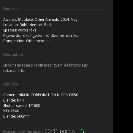
Datasheet
Awards:
61. place, Other Animals, 2024, May
Location:
Bükki Nemzeti Park
Species:
Vörös róka
Keywords:
róka,figyelem,zöldben,vörös róka
Competition:
Other Animals
Description
Sirok határában sikerült megfigyelni és fotózni egy
rókacsaládot.
Exif data
Camera:
NIKON CORPORATION NIKON D850
Blende:
f/7.1
Shutter speed:
1/1600
ISO:
2500
Blende:
500mm
60/31 points
Evaluation of the image