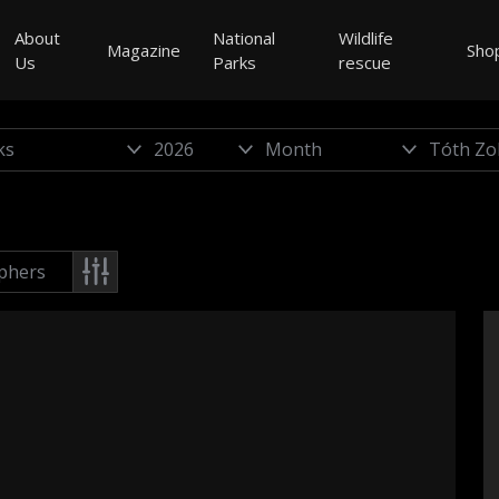
About
National
Wildlife
Magazine
Sho
Us
Parks
rescue
phers