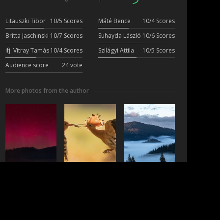
Litauszki Tibor
10/5 Scores
Máté Bence
10/4 Scores
Britta Jaschinski
10/7 Scores
Suhayda László
10/6 Scores
ifj. Vitray Tamás
10/4 Scores
Szilágyi Attila
10/5 Scores
Audience score
24 vote
More photos from the author