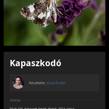
Kapaszkodó
Készítette:
Józsa Eszter
Adatlap
Díjak:
101. helyezett, Egyéb állatok, 2024, június