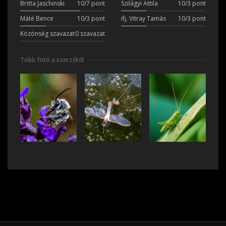
Britta Jaschinski
10/7 pont
Szilágyi Attila
10/3 pont
Máté Bence
10/3 pont
ifj. Vitray Tamás
10/3 pont
Közönség szavazat
0 szavazat
Több fotó a szerzőtől