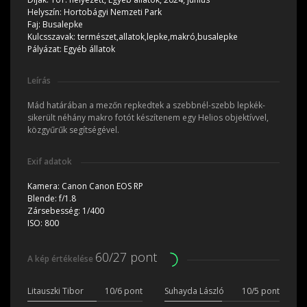
Helyszín:
Hortobágyi Nemzeti Park
Faj:
Busalepke
Kulcsszavak:
természet,allatok,lepke,makró,busalepke
Pályázat:
Egyéb állatok
Leírás
Mád határában a mezőn repkedtek a szebbnél-szebb lepkék-
sikerült néhány makro fotót készítenem egy Helios objektívvel,
közgyűrűk segítségével.
Exif adatok
Kamera:
Canon Canon EOS RP
Blende:
f/1.8
Zársebesség:
1/400
ISO:
800
60/27 pont
A kép értékelése
Litauszki Tibor
10/6 pont
Suhayda László
10/5 pont