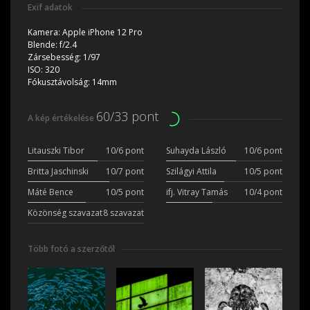
Exif adatok
Kamera:
Apple iPhone 12 Pro
Blende:
f/2.4
Zársebesség:
1/97
ISO:
320
Fókusztávolság:
14mm
60/33 pont
A kép értékelése
Litauszki Tibor
10/6 pont
Suhayda László
10/6 pont
Britta Jaschinski
10/7 pont
Szilágyi Attila
10/5 pont
Máté Bence
10/5 pont
ifj. Vitray Tamás
10/4 pont
Közönség szavazat
8 szavazat
Több fotó a szerzőtől