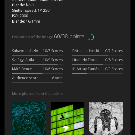
Blende:
f/8.0
Shutter speed:
1/1250
ISO:
2000
Blende:
16/1mm
60/38 points
Evaluation of the image
Suhayda László
10/7 Scores
Britta Jaschinski
10/7 Scores
Szilágyi Attila
10/9 Scores
Litauszki Tibor
10/6 Scores
Máté Bence
10/6 Scores
ifj. Vitray Tamás
10/3 Scores
Audience score
8 vote
More photos from the author