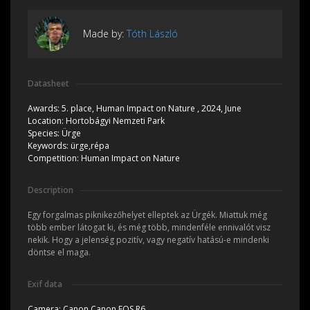
Made by:
Tóth László
Datasheet
Awards:
5. place, Human Impact on Nature , 2024, June
Location:
Hortobágyi Nemzeti Park
Species:
Ürge
Keywords:
ürge,répa
Competition:
Human Impact on Nature
Description
Egy forgalmas piknikezőhelyet elleptek az Ürgék. Miattuk még
több ember látogat ki, és még több, mindenféle ennivalót visz
nekik. Hogy a jelenség pozitív, vagy negatív hatású-e mindenki
döntse el maga.
Exif data
Camera:
Canon Canon EOS R6