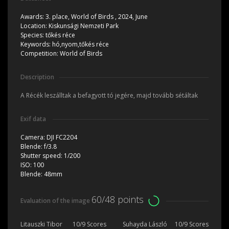
Awards:
3. place, World of Birds , 2024, June
Location:
Kiskunsági Nemzeti Park
Species:
tőkés réce
Keywords:
hó,nyom,tőkés réce
Competition:
World of Birds
Description
A Récék leszálltak a befagyott tó jegére, majd tovább sétáltak
Exif data
Camera:
DJI FC2204
Blende:
f/3.8
Shutter speed:
1/200
ISO:
100
Blende:
48mm
60/48 points
Evaluation of the image
Litauszki Tibor
10/9 Scores
Suhayda László
10/9 Scores