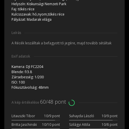
Helyszín:
Kiskunsági Nemzeti Park
Faj:
tőkés réce
Kulcsszavak:
hó,nyom,tőkés réce
Pályázat:
Madarak világa
Leírás
A Récék leszálltak a befagyott tó jegére, majd tovább sétáltak
Exif adatok
Kamera:
DJI FC2204
Blende:
f/3.8
Zársebesség:
1/200
ISO:
100
Fókusztávolság:
48mm
60/48 pont
A kép értékelése
Litauszki Tibor
10/9 pont
Suhayda László
10/9 pont
Britta Jaschinski
10/10 pont
Szilágyi Attila
10/8 pont