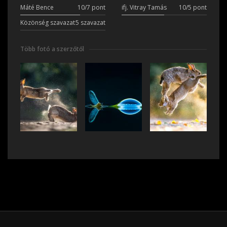
Máté Bence
10/7 pont
ifj. Vitray Tamás
10/5 pont
Közönség szavazat
5 szavazat
Több fotó a szerzőtől