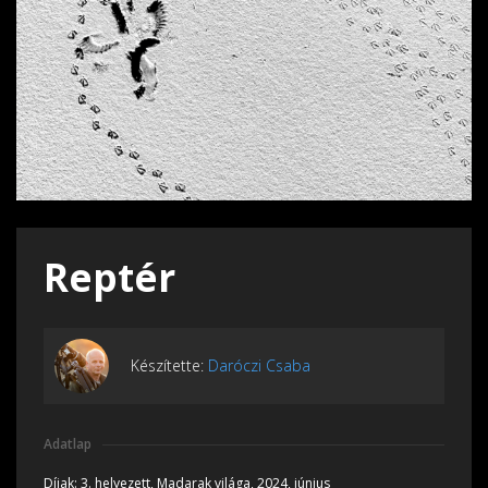
Reptér
Készítette:
Daróczi Csaba
Adatlap
Díjak:
3. helyezett, Madarak világa, 2024, június