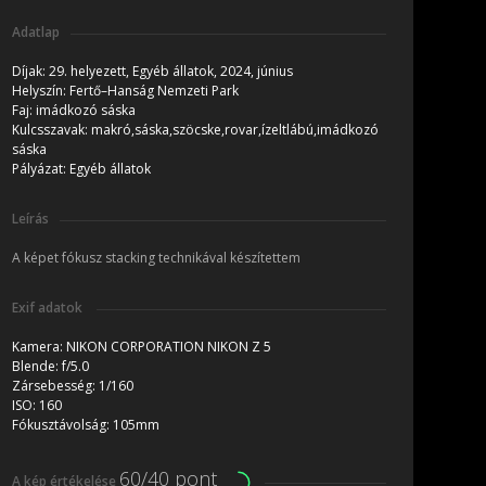
Adatlap
Díjak:
29. helyezett, Egyéb állatok, 2024, június
Helyszín:
Fertő–Hanság Nemzeti Park
Faj:
imádkozó sáska
Kulcsszavak:
makró,sáska,szöcske,rovar,ízeltlábú,imádkozó
sáska
Pályázat:
Egyéb állatok
Leírás
A képet fókusz stacking technikával készítettem
Exif adatok
Kamera:
NIKON CORPORATION NIKON Z 5
Blende:
f/5.0
Zársebesség:
1/160
ISO:
160
Fókusztávolság:
105mm
60/40 pont
A kép értékelése