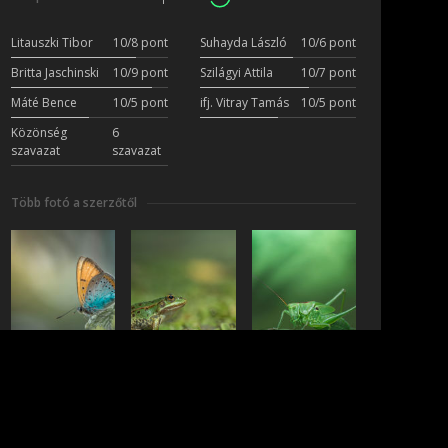
Litauszki Tibor
10/8 pont
Suhayda László
10/6 pont
Britta Jaschinski
10/9 pont
Szilágyi Attila
10/7 pont
Máté Bence
10/5 pont
ifj. Vitray Tamás
10/5 pont
Közönség
6
szavazat
szavazat
Több fotó a szerzőtől