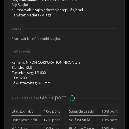
Faj:
Szajkó
Kulcsszavak:
szajkó,érkezés,berepülés,lepel.
Pályázat:
Madarak világa
Leírás
Szárnyait kitáró, repülő szajkó.
Exif adatok
Kamera:
NIKON CORPORATION NIKON Z 9
Blende:
f/2.8
Zársebesség:
1/1600
ISO:
3200
Fókusztávolság:
400mm
60/39 pont
A kép értékelése
Litauszki Tibor
10/6 pont
Suhayda László
10/8 pont
Britta Jaschinski
10/10 pont
Szilágyi Attila
10/5 pont
Máté Bence
10/5 pont
ifj. Vitray Tamás
10/5 pont