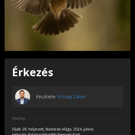
Érkezés
Készítette:
Kőszegi Dániel
Adatlap
Díjak:
28. helyezett, Madarak világa, 2024, június
Helyszín:
Balaton-felvidéki Nemzeti Park