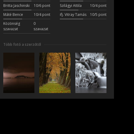
Britta Jaschinski
10/6 pont
Szilágyi Attila
10/4 pont
Máté Bence
10/4 pont
ifj. Vitray Tamás
10/5 pont
Közönség
0
szavazat
szavazat
Több fotó a szerzőtől
iratkozás