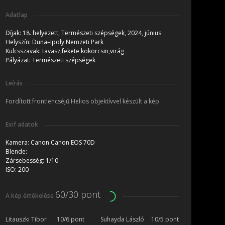
Adatlap
Díjak:
18. helyezett, Természeti szépségek, 2024, június
Helyszín:
Duna–Ipoly Nemzeti Park
Kulcsszavak:
tavasz,fekete kökörcsin,virág
Pályázat:
Természeti szépségek
Leírás
Fordított frontlencséjű Helios objektívvel készült a kép
Exif adatok
Kamera:
Canon Canon EOS 70D
Blende:
Zársebesség:
1/10
ISO:
200
60/30 pont
A kép értékelése
Litauszki Tibor
10/6 pont
Suhayda László
10/5 pont