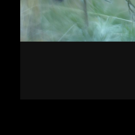
Kapcsolat
Felhasználási feltételek
Adatvédelmi sza