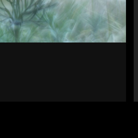
bályzat
Impresszum
Támogatók
Fel