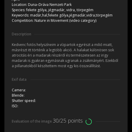
Location:
Duna–Dráva Nemzeti Park
Species:
fekete gólya, jégmadár, vidra, törpegém
Keywords:
madár,hal,fekete gólya,jégmadár,vidra,törpegém
Competition:
Nature in Movement (video category)
Description
Kedvenc fotós helyszíneim a vízpartok egyrészt a miliő miatt,
másrészt itt történik a legtöbb akció. A halakat különösen sok
atrocitás éri a madarak részéről és természetesen az irigy
madarak is gyakran egymásnak ugranak a zsákmányért. Ezekből
a pillanatokból készítettem most egy kis összeállítást.
Exif data
Camera:
Blende:
Shutter speed:
ISO:
30/25 points
Evaluation of the image