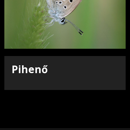
Pihenő