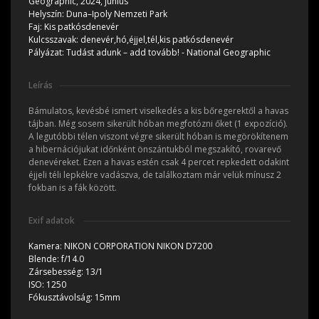
Geographic, 2024, június
Helyszín:
Duna–Ipoly Nemzeti Park
Faj:
Kis patkósdenevér
Kulcsszavak:
denevér,hó,éjjel,tél,kis patkósdenevér
Pályázat:
Tudást adunk – add tovább! - National Geographic
Leírás
Bámulatos, kevésbé ismert viselkedés a kis bőregerektől a havas
tájban. Még sosem sikerült hóban megfotózni őket (1 expozíció).
A legutóbbi télen viszont végre sikerült hóban is megörökítenem
a hibernációjukat időnként önszántukból megszakító, rovarevő
denevéreket. Ezen a havas estén csak 4 percet repkedett odakint
éjjeli téli lepkékre vadászva, de találkoztam már velük mínusz 2
fokban is a fák között.
Exif adatok
Kamera:
NIKON CORPORATION NIKON D7200
Blende:
f/14.0
Zársebesség:
13/1
ISO:
1250
Fókusztávolság:
15mm