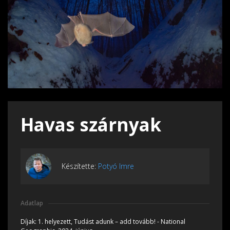
Havas szárnyak
Készítette:
Potyó Imre
Adatlap
Díjak:
1. helyezett, Tudást adunk – add tovább! - National