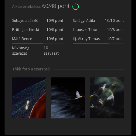
60/48 pont
A kép értékelése
Suhayda László
10/9 pont
Szilágyi Attila
10/10 pont
Britta Jaschinski
10/8 pont
Litauszki Tibor
10/8 pont
Máté Bence
10/6 pont
ifj. Vitray Tamás
10/7 pont
Közönség
10
szavazat
szavazat
Több fotó a szerzőtől