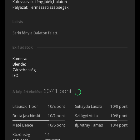
Kulcsszavak:
fény,játék,balaton
Pályázat:
Természeti szépségek
Leírás
Sarki fény a Balaton felett.
Exif adatok
Kamera:
Blende:
Zársebesség:
ISO:
60/41 pont
A kép értékelése
Litauszki Tibor
10/8 pont
Suhayda László
10/8 pont
Britta Jaschinski
10/7 pont
Szilágyi Attila
10/8 pont
Máté Bence
10/6 pont
ifj. Vitray Tamás
10/4 pont
Közönség
14