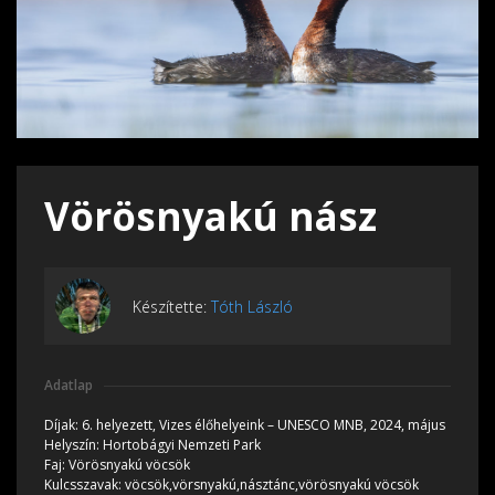
Vörösnyakú nász
Készítette:
Tóth László
Adatlap
Díjak:
6. helyezett, Vizes élőhelyeink – UNESCO MNB, 2024, május
Helyszín:
Hortobágyi Nemzeti Park
Faj:
Vörösnyakú vöcsök
Kulcsszavak:
vöcsök,vörsnyakú,násztánc,vörösnyakú vöcsök