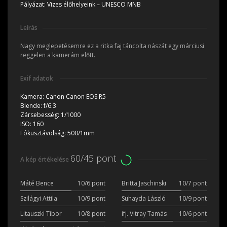
Pályázat:
Vizes élőhelyeink – UNESCO MNB
Leírás
Nagy meglepetésemre ez a ritka faj táncolta nászát egy márciusi
reggelen a kamerám előtt.
Exif adatok
Kamera:
Canon Canon EOS R5
Blende:
f/6.3
Zársebesség:
1/1000
ISO:
160
Fókusztávolság:
500/1mm
60/45 pont
A kép értékelése
Máté Bence
10/6 pont
Britta Jaschinski
10/7 pont
Szilágyi Attila
10/9 pont
Suhayda László
10/9 pont
Litauszki Tibor
10/8 pont
ifj. Vitray Tamás
10/6 pont