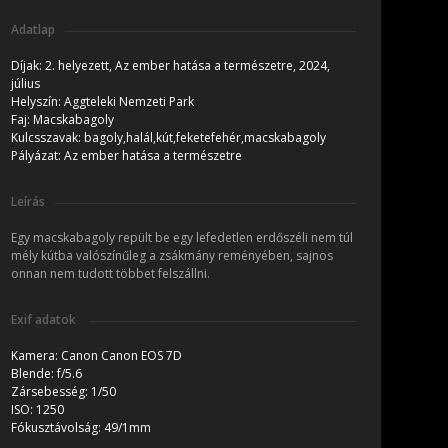
Adatlap
Díjak:
2. helyezett, Az ember hatása a természetre, 2024,
július
Helyszín:
Aggteleki Nemzeti Park
Faj:
Macskabagoly
Kulcsszavak:
bagoly,halál,kút,feketefehér,macskabagoly
Pályázat:
Az ember hatása a természetre
Leírás
Egy macskabagoly repült be egy lefedetlen erdőszéli nem túl
mély kútba valószínűleg a zsákmány reményében, sajnos
onnan nem tudott többet felszállni.
Exif adatok
Kamera:
Canon Canon EOS 7D
Blende:
f/5.6
Zársebesség:
1/50
ISO:
1250
Fókusztávolság:
49/1mm