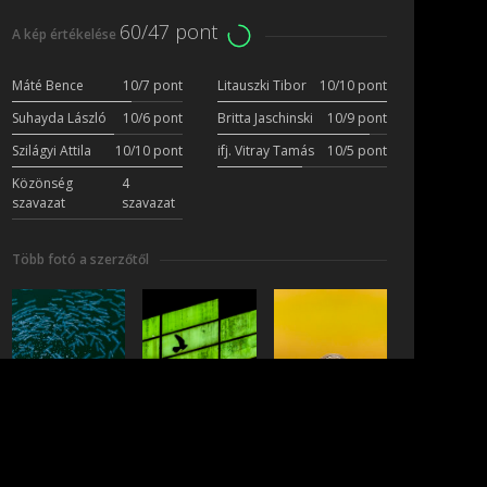
60/47 pont
A kép értékelése
Máté Bence
10/7 pont
Litauszki Tibor
10/10 pont
Suhayda László
10/6 pont
Britta Jaschinski
10/9 pont
Szilágyi Attila
10/10 pont
ifj. Vitray Tamás
10/5 pont
Közönség
4
szavazat
szavazat
Több fotó a szerzőtől