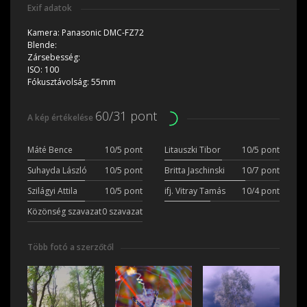
Exif adatok
Kamera:
Panasonic DMC-FZ72
Blende:
Zársebesség:
ISO:
100
Fókusztávolság:
55mm
60/31 pont
A kép értékelése
Máté Bence
10/5 pont
Litauszki Tibor
10/5 pont
Suhayda László
10/5 pont
Britta Jaschinski
10/7 pont
Szilágyi Attila
10/5 pont
ifj. Vitray Tamás
10/4 pont
Közönség szavazat
0 szavazat
Több fotó a szerzőtől