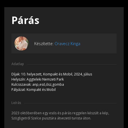
Párás
Készítette:
Oravecz Kinga
Adatlap
Díjak:
10. helyezett, Kompakt és Mobil, 2024, július
Helyszín:
Aggteleki Nemzeti Park
Kulcsszavak:
anp,eső,ősz,gomba
Pályázat:
Kompakt és Mobil
Leírás
2023 októberében egy esős és párás reggelen készült a kép,
Szögligetről Szelce pusztára átvezető turista úton.