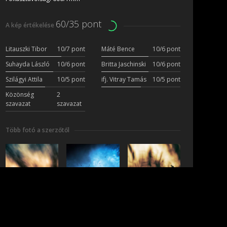
60/35 pont
A kép értékelése
Litauszki Tibor
10/7 pont
Máté Bence
10/6 pont
Suhayda László
10/6 pont
Britta Jaschinski
10/6 pont
Szilágyi Attila
10/5 pont
ifj. Vitray Tamás
10/5 pont
Közönség
2
szavazat
szavazat
Több fotó a szerzőtől