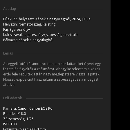
Adatlap
Díjak:
22. helyezett, Képek a nagyvilágból, 2024, július
Helyszín:
Németország, Raisting
Faj:
Egerész ölyv
Kulcsszavak:
egerész ölyv,sebesség,absztrakt
Pályázat:
Képek a nagyvilágból
Leírás
A reggeli fotóstúrámon voltam amikor láttam két ölyvet egy
fa tetején figyelték a zsákmányt. Ahogy közeledtem a közeli
erdő fele repültek aztán nagy meglepetésre vissza is jöttek.
Hosszú expoziciót használtam a sebességet és a mozgást
átadva.
Exif adatok
Kamera:
Canon Canon EOS R6
Blende:
f/18.0
Zársebesség:
1/25
ISO:
100
Fókusztávolság:
600/1mm