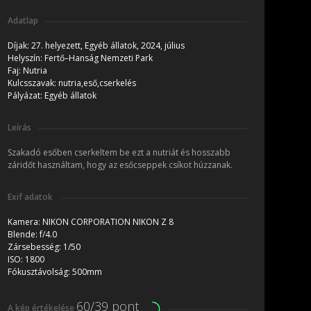
Adatlap
Díjak:
27. helyezett, Egyéb állatok, 2024, július
Helyszín:
Fertő–Hanság Nemzeti Park
Faj:
Nutria
Kulcsszavak:
nutria,eső,cserkelés
Pályázat:
Egyéb állatok
Leírás
Szakadó esőben cserkeltem be ezt a nutriát és hosszabb
záridőt használtam, hogy az esőcseppek csíkot húzzanak.
Exif adatok
Kamera:
NIKON CORPORATION NIKON Z 8
Blende:
f/4.0
Zársebesség:
1/50
ISO:
1800
Fókusztávolság:
500mm
60/39 pont
A kép értékelése