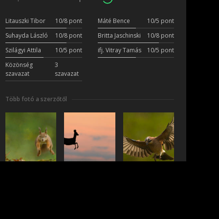
Litauszki Tibor
10/8 pont
Máté Bence
10/5 pont
Suhayda László
10/8 pont
Britta Jaschinski
10/8 pont
Szilágyi Attila
10/5 pont
ifj. Vitray Tamás
10/5 pont
Közönség
3
szavazat
szavazat
Több fotó a szerzőtől