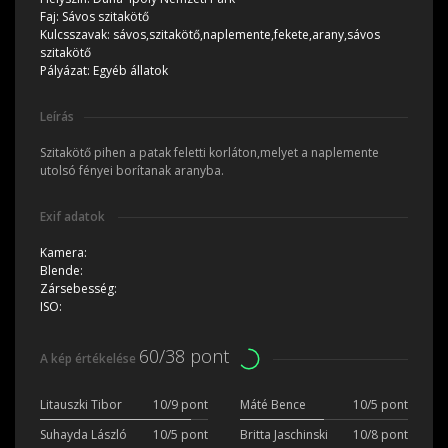
Faj:
Sávos szitakötő
Kulcsszavak:
sávos,szitakötő,naplemente,fekete,arany,sávos
szitakötő
Pályázat:
Egyéb állatok
Leírás
Szitakötő pihen a patak feletti korláton,melyet a naplemente
utolsó fényei borítanak aranyba.
Exif adatok
Kamera:
Blende:
Zársebesség:
ISO:
60/38 pont
A kép értékelése
Litauszki Tibor
10/9 pont
Máté Bence
10/5 pont
Suhayda László
10/5 pont
Britta Jaschinski
10/8 pont