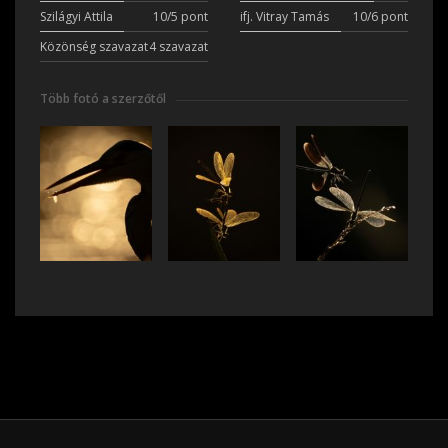
Szilágyi Attila
10/5 pont
ifj. Vitray Tamás
10/6 pont
Közönség szavazat
4 szavazat
Több fotó a szerzőtől