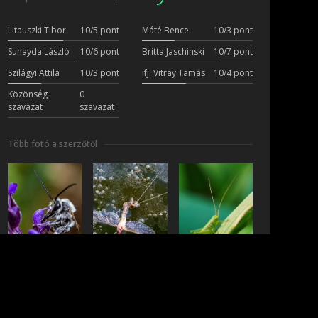
Litauszki Tibor
10/5 pont
Máté Bence
10/3 pont
Suhayda László
10/6 pont
Britta Jaschinski
10/7 pont
Szilágyi Attila
10/3 pont
ifj. Vitray Tamás
10/4 pont
Közönség
0
szavazat
szavazat
Több fotó a szerzőtől