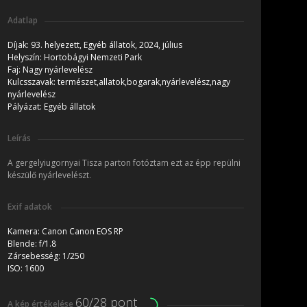
Adatlap
Díjak:
93. helyezett, Egyéb állatok, 2024, július
Helyszín:
Hortobágyi Nemzeti Park
Faj:
Nagy nyárlevelész
Kulcsszavak:
természet,allatok,bogarak,nyárlevelész,nagy
nyárlevelész
Pályázat:
Egyéb állatok
Leírás
A gergelyiugornyai Tisza parton fotóztam ezt az épp repülni
készülő nyárlevelészt.
Exif adatok
Kamera:
Canon Canon EOS RP
Blende:
f/1.8
Zársebesség:
1/250
ISO:
1600
60/28 pont
A kép értékelése