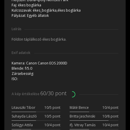
Faj:
ékes boglárka
Kulcsszavak:
ékes_boglárka,ékes boglárka
Pályázat:
Egyéb állatok
Leírás
Földön táplálkozó ékes boglárka.
Exif adatok
Kamera:
Canon Canon EOS 2000D
Blende:
f/5.0
Zársebesség:
ISO:
60/30 pont
A kép értékelése
Litauszki Tibor
10/5 pont
Máté Bence
10/4 pont
Suhayda László
10/5 pont
Britta Jaschinski
10/8 pont
Szilágyi Attila
10/4 pont
ifj. Vitray Tamás
10/4 pont