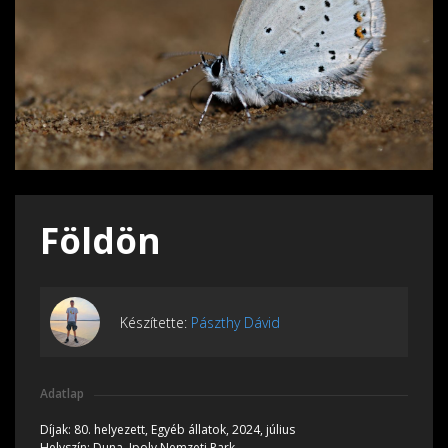
Földön
Készítette:
Pászthy Dávid
Adatlap
Díjak:
80. helyezett, Egyéb állatok, 2024, július
Helyszín:
Duna–Ipoly Nemzeti Park