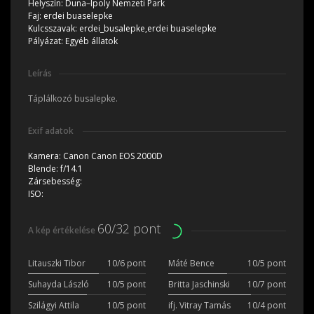
Helyszín:
Duna–Ipoly Nemzeti Park
Faj:
erdei buaselepke
Kulcsszavak:
erdei_busalepke,erdei buaselepke
Pályázat:
Egyéb állatok
Leírás
Táplálkozó busalepke.
Exif adatok
Kamera:
Canon Canon EOS 2000D
Blende:
f/14.1
Zársebesség:
ISO:
60/32 pont
A kép értékelése
Litauszki Tibor
10/6 pont
Máté Bence
10/5 pont
Suhayda László
10/5 pont
Britta Jaschinski
10/7 pont
Szilágyi Attila
10/5 pont
ifj. Vitray Tamás
10/4 pont