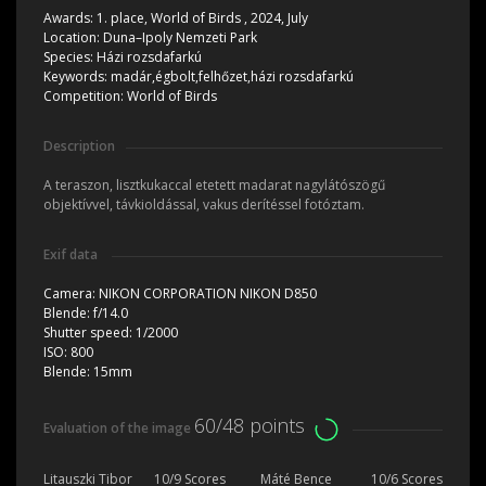
Awards:
1. place, World of Birds , 2024, July
Location:
Duna–Ipoly Nemzeti Park
Species:
Házi rozsdafarkú
Keywords:
madár,égbolt,felhőzet,házi rozsdafarkú
Competition:
World of Birds
Description
A teraszon, lisztkukaccal etetett madarat nagylátószögű
objektívvel, távkioldással, vakus derítéssel fotóztam.
Exif data
Camera:
NIKON CORPORATION NIKON D850
Blende:
f/14.0
Shutter speed:
1/2000
ISO:
800
Blende:
15mm
60/48 points
Evaluation of the image
Litauszki Tibor
10/9 Scores
Máté Bence
10/6 Scores