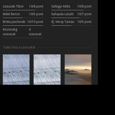
Litauszki Tibor
10/8 pont
Szilágyi Attila
10/8 pont
Máté Bence
10/5 pont
Suhayda László
10/7 pont
Britta Jaschinski
10/10 pont
ifj. Vitray Tamás
10/5 pont
Közönség
4
szavazat
szavazat
Több fotó a szerzőtől