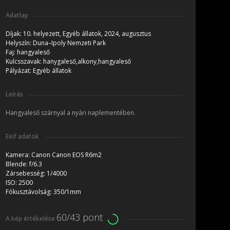
Adatlap
Díjak:
10. helyezett, Egyéb állatok, 2024, augusztus
Helyszín:
Duna–Ipoly Nemzeti Park
Faj:
hangyaleső
Kulcsszavak:
hanygaleső,alkony,hangyaleső
Pályázat:
Egyéb állatok
Leírás
Hangyaleső szárnyal a nyári naplementében.
Exif adatok
Kamera:
Canon Canon EOS R6m2
Blende:
f/6.3
Zársebesség:
1/4000
ISO:
2500
Fókusztávolság:
350/1mm
60/43 pont
A kép értékelése