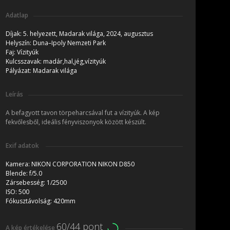
Adatlap
Díjak:
5. helyezett, Madarak világa, 2024, augusztus
Helyszín:
Duna–Ipoly Nemzeti Park
Faj:
Vízityúk
Kulcsszavak:
madár,hal,jég,vízityúk
Pályázat:
Madarak világa
Leírás
A befagyott tavon törpeharcsával fut a vízityúk. A kép
fekvőlesből, ideális fényviszonyok között készült.
Exif adatok
Kamera:
NIKON CORPORATION NIKON D850
Blende:
f/5.0
Zársebesség:
1/2500
ISO:
500
Fókusztávolság:
420mm
60/44 pont
A kép értékelése