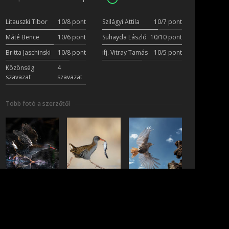
Litauszki Tibor
10/8 pont
Szilágyi Attila
10/7 pont
Máté Bence
10/6 pont
Suhayda László
10/10 pont
Britta Jaschinski
10/8 pont
ifj. Vitray Tamás
10/5 pont
Közönség
4
szavazat
szavazat
Több fotó a szerzőtől