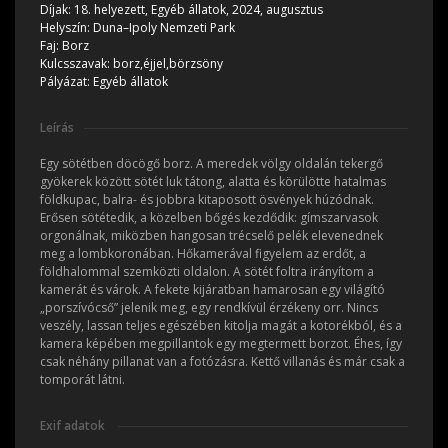
Díjak:
18. helyezett, Egyéb állatok, 2024, augusztus
Helyszín:
Duna–Ipoly Nemzeti Park
Faj:
Borz
Kulcsszavak:
borz,éjjel,börzsöny
Pályázat:
Egyéb állatok
Leírás
Egy sötétben döcögő borz. A meredek völgy oldalán tekergő
gyökerek között sötét luk tátong, alatta és körülötte hatalmas
földkupac, balra- és jobbra kitaposott ösvények húzódnak.
Erősen sötétedik, a közelben bőgés kezdődik: gímszarvasok
orgonálnak, miközben hangosan trécselő pelék elevenednek
meg a lombkoronában. Hőkamerával figyelem az erdőt, a
földhalommal szemközti oldalon. A sötét foltra irányítom a
kamerát és várok. A fekete kijáratban hamarosan egy világító
„porszívócső” jelenik meg, egy rendkívül érzékeny orr. Nincs
veszély, lassan teljes egészében kitolja magát a kotorékból, és a
kamera képében megpillantok egy megtermett borzot. Éhes, így
csak néhány pillanat van a fotózásra. Kettő villanás és már csak a
tomporát látni.
Exif adatok