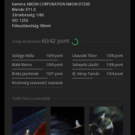
Kamera:
NIKON CORPORATION NIKON D7200
Blende:
f/11.0
Zársebesség:
1/80
ISO:
1250
Fókusztávolság:
90mm
60/42 pont
A kép értékelése
Szilágyi Attila
10/9 pont
Litauszki Tibor
10/8 pont
Máté Bence
10/6 pont
Suhayda László
10/8 pont
Britta Jaschinski
10/7 pont
ifj. Vitray Tamás
10/4 pont
Közönség szavazat
2 szavazat
Több fotó a szerzőtől