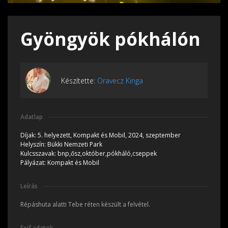
Gyöngyök pókhálón
Készítette:
Oravecz Kinga
Adatlap
Díjak:
5. helyezett, Kompakt és Mobil, 2024, szeptember
Helyszín:
Bükki Nemzeti Park
Kulcsszavak:
bnp,ősz,október,pókháló,cseppek
Pályázat:
Kompakt és Mobil
Leírás
Répáshuta alatti Tebe réten készült a felvétel.
Exif adatok