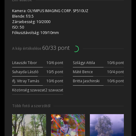
Kamera:
OLYMPUS IMAGING CORP. SP510UZ
Blende:
f/3.5
Zársebesség:
10/2000
ISO:
50
Fókusztávolság:
109/10mm
60/33 pont
A kép értékelése
Litauszki Tibor
10/6 pont
Szilágyi Attila
10/6 pont
Suhayda László
10/5 pont
Máté Bence
10/4 pont
ifj. Vitray Tamás
10/6 pont
Britta Jaschinski
10/6 pont
Közönség szavazat
2 szavazat
Több fotó a szerzőtől