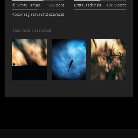
ifj. Vitray Tamás
10/5 pont
Britta Jaschinski
10/10 pont
Közönség szavazat
2 szavazat
Több fotó a szerzőtől