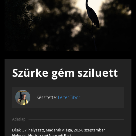
Szürke gém sziluett
Készítette:
Leiter Tibor
Adatlap
Díjak:
37. helyezett, Madarak világa, 2024, szeptember
Helyszín:
Hortobágyi Nemzeti Park