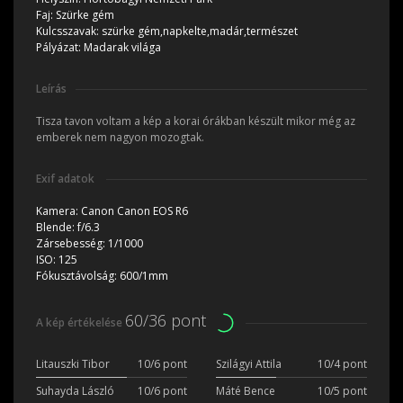
Faj:
Szürke gém
Kulcsszavak:
szürke gém,napkelte,madár,természet
Pályázat:
Madarak világa
Leírás
Tisza tavon voltam a kép a korai órákban készült mikor még az
emberek nem nagyon mozogtak.
Exif adatok
Kamera:
Canon Canon EOS R6
Blende:
f/6.3
Zársebesség:
1/1000
ISO:
125
Fókusztávolság:
600/1mm
60/36 pont
A kép értékelése
Litauszki Tibor
10/6 pont
Szilágyi Attila
10/4 pont
Suhayda László
10/6 pont
Máté Bence
10/5 pont