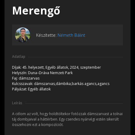
Merengő
Készítette:
Németh Bálint
Adatlap
Díjak:
45. helyezett, Egyéb állatok, 2024, szeptember
Helyszín:
Duna–Dráva Nemzeti Park
Faj:
dámszarvas
Kulcsszavak:
dámszarvas,dámbika,barkás agancs,agancs
Pályázat:
Egyéb állatok
Leírás
A célom az volt, hogy holdtöltekor fotózzak dámszarvast a tolnai
táj dombjaival a háttérben. Egy csendes nyárvégi estén sikerült
összehozni ezt a kompozíciót.