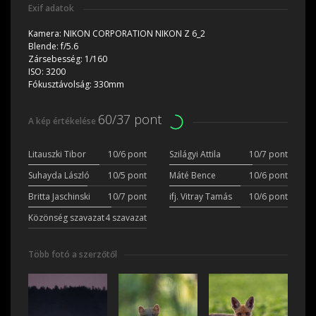
Exif adatok
Kamera:
NIKON CORPORATION NIKON Z 6_2
Blende:
f/5.6
Zársebesség:
1/160
ISO:
3200
Fókusztávolság:
330mm
60/37 pont
A kép értékelése
Litauszki Tibor
10/6 pont
Szilágyi Attila
10/7 pont
Suhayda László
10/5 pont
Máté Bence
10/6 pont
Britta Jaschinski
10/7 pont
ifj. Vitray Tamás
10/6 pont
Közönség szavazat
4 szavazat
Több fotó a szerzőtől