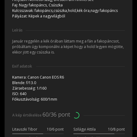
Faj:
Nagy fakopáncs, Csúszka
Kulcsszavak:
fakopáncs,csúszka,hold,kék óra,nagy fakopáncs
Pályázat:
Képek a nagyvilágból
Leírás
Január reggelén a kék órában láttam meg a fán a fakopáncsot,
próbáltam úgy komponálni a képet hogy a hold legyen mögötte,
ekkor jött egy csúszka is.
Exif adatok
Kamera:
Canon Canon EOS R6
Blende:
f/13.0
Zársebesség:
1/160
ISO:
640
Fókusztávolság:
600/1mm
60/36 pont
A kép értékelése
Litauszki Tibor
10/6 pont
Szilágyi Attila
10/8 pont