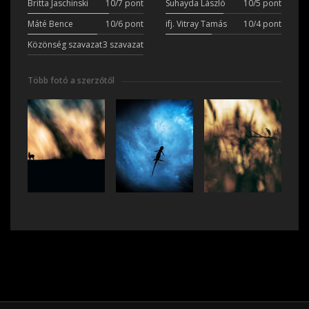
Britta Jaschinski
10/7 pont
Suhayda László
10/5 pont
Máté Bence
10/6 pont
ifj. Vitray Tamás
10/4 pont
Közönség szavazat
3 szavazat
Több fotó a szerzőtől