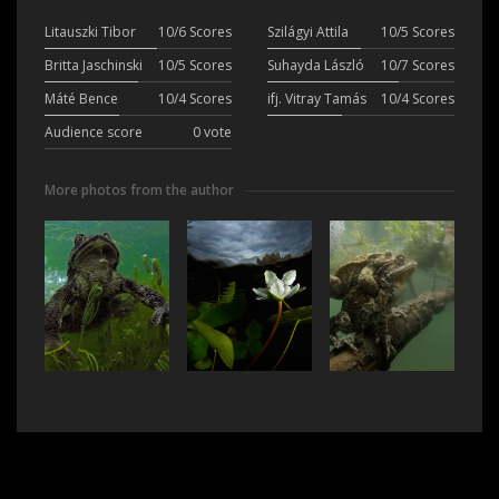
Litauszki Tibor
10/6 Scores
Szilágyi Attila
10/5 Scores
Britta Jaschinski
10/5 Scores
Suhayda László
10/7 Scores
Máté Bence
10/4 Scores
ifj. Vitray Tamás
10/4 Scores
Audience score
0 vote
More photos from the author