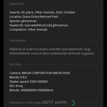
Datasheet
Awards:
60. place, Other Animals, 2024, October
Location:
Duna–Dráva Nemzeti Park
Species:
gímszarvas
Keywords:
szarvastehén,tó,nád,gímszarvas
Competition:
Other Animals
Description
Nádason át erdei tó partjára érkeztek szarvastehenek, hogy
kellemetlekedő rovarok elleni védekezésül sárfürdőt vegyenek.
Exif data
Camera:
NIKON CORPORATION NIKON D500
Blende:
f/4.0
Shutter speed:
500/1000000
ISO:
Array
Blende:
300000000/1000000mm
60/31 points
Evaluation of the image