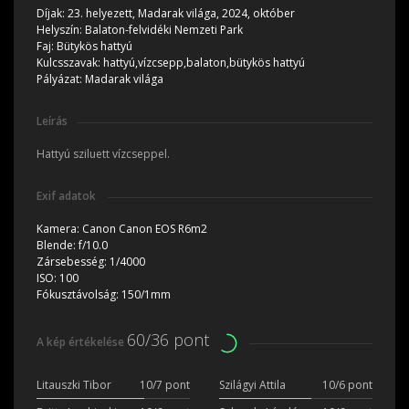
Díjak:
23. helyezett, Madarak világa, 2024, október
Helyszín:
Balaton-felvidéki Nemzeti Park
Faj:
Bütykös hattyú
Kulcsszavak:
hattyú,vízcsepp,balaton,bütykös hattyú
Pályázat:
Madarak világa
Leírás
Hattyú sziluett vízcseppel.
Exif adatok
Kamera:
Canon Canon EOS R6m2
Blende:
f/10.0
Zársebesség:
1/4000
ISO:
100
Fókusztávolság:
150/1mm
60/36 pont
A kép értékelése
Litauszki Tibor
10/7 pont
Szilágyi Attila
10/6 pont