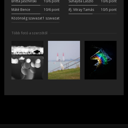
Britta Jaschinski
10/6 pont
Suhayda László
10/6 pont
Máté Bence
10/6 pont
ifj. Vitray Tamás
10/5 pont
Közönség szavazat
1 szavazat
Több fotó a szerzőtől