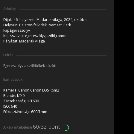
Adatlap
Díjak:
46. helyezett, Madarak világa, 2024, október
Helyszín:
Balaton-felvidéki Nemzeti Park
Faj:
Egerészölyv
Kulcsszavak:
egerészölyv,szőlő,canon
Pályázat:
Madarak világa
Leírás
Egerészölyv a szőlőtőkék között.
Exif adatok
Kamera:
Canon Canon EOS R6m2
Blende:
f/9.0
Zársebesség:
1/1600
ISO:
640
Fókusztávolság:
600/1mm
60/32 pont
A kép értékelése