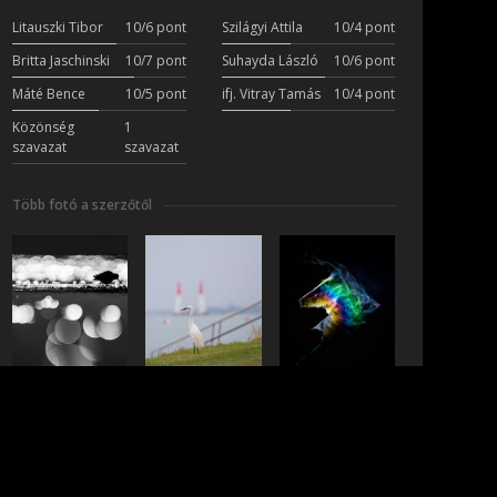
Litauszki Tibor
10/6 pont
Szilágyi Attila
10/4 pont
Britta Jaschinski
10/7 pont
Suhayda László
10/6 pont
Máté Bence
10/5 pont
ifj. Vitray Tamás
10/4 pont
Közönség
1
szavazat
szavazat
Több fotó a szerzőtől