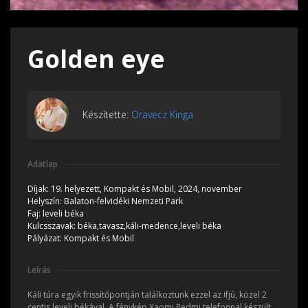
Golden eye
Készítette:
Oravecz Kinga
Adatlap
Díjak:
19. helyezett, Kompakt és Mobil, 2024, november
Helyszín:
Balaton-felvidéki Nemzeti Park
Faj:
leveli béka
Kulcsszavak:
béka,tavasz,káli-medence,leveli béka
Pályázat:
Kompakt és Mobil
Leírás
Káli túra egyik frissítőpontján találkoztunk ezzel az ifjú, közel 2
centis leveli békával. A fénykép Xaomi Redmi telefonnal készült.