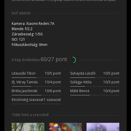
Exif adatok
Kamera:
Xiaomi Redmi 7A
Blende:
f/2.2
Zársebesség:
1/50
ISO:
121
Fókusztávolság:
0mm
60/27 pont
A kép értékelése
Litauszki Tibor
10/5 pont
Suhayda László
10/5 pont
ifj. Vitray Tamás
10/4 pont
Szilágyi Attila
10/3 pont
Britta Jaschinski
10/6 pont
Máté Bence
10/4 pont
Közönség szavazat
1 szavazat
Több fotó a szerzőtől