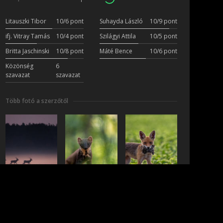
Litauszki Tibor
10/6 pont
Suhayda László
10/9 pont
ifj. Vitray Tamás
10/4 pont
Szilágyi Attila
10/5 pont
Britta Jaschinski
10/8 pont
Máté Bence
10/6 pont
Közönség
6
szavazat
szavazat
Több fotó a szerzőtől