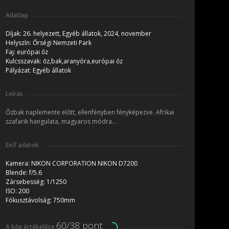
Adatlap
Díjak:
26. helyezett, Egyéb állatok, 2024, november
Helyszín:
Őrségi Nemzeti Park
Faj:
európai őz
Kulcsszavak:
őz,bak,aranyóra,európai őz
Pályázat:
Egyéb állatok
Leírás
Őzbak naplemente előtt, ellenfényben fényképezve. Afrikai
szafarik hangulata, magyaros módra...
Exif adatok
Kamera:
NIKON CORPORATION NIKON D7200
Blende:
f/5.6
Zársebesség:
1/1250
ISO:
200
Fókusztávolság:
750mm
60/38 pont
A kép értékelése