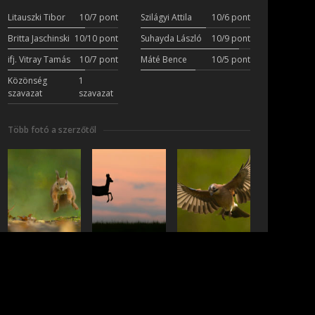
Litauszki Tibor
10/7 pont
Szilágyi Attila
10/6 pont
Britta Jaschinski
10/10 pont
Suhayda László
10/9 pont
ifj. Vitray Tamás
10/7 pont
Máté Bence
10/5 pont
Közönség
1
szavazat
szavazat
Több fotó a szerzőtől