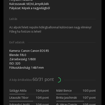
Kulcsszavak:
tél,hó,árnyék,kék
Pályázat:
Képek a nagyvilágból
Leírás
Az alpok felett repülni hőlégballonnal különösen nagy élmény!
Főleg ha fotózni is lehet!
Exif adatok
Kamera:
Canon Canon EOS R5
Blende:
f/8.0
Zársebesség:
1/800
ISO:
320
Fókusztávolság:
148/1mm
60/31 pont
A kép értékelése
Szilágyi Attila
10/4 pont
Máté Bence
10/3 pont
Litauszki Tibor
10/6 pont
Britta Jaschinski
10/7 pont
Suhayda László
10/6 pont
ifj. Vitray Tamás
10/5 pont